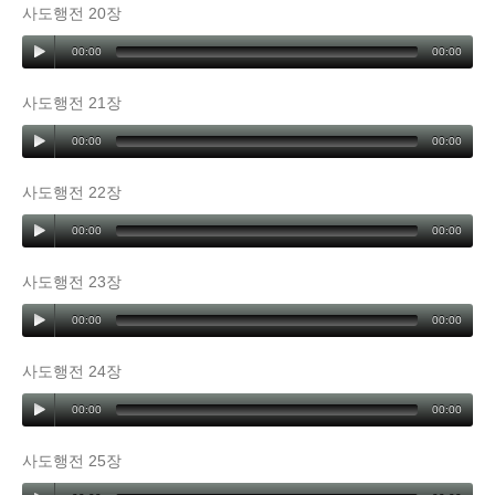
사도행전 20장
00:00
00:00
사도행전 21장
00:00
00:00
사도행전 22장
00:00
00:00
사도행전 23장
00:00
00:00
사도행전 24장
00:00
00:00
사도행전 25장