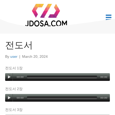
전도서
By
user
|
March 20, 2024
전도서 1장
00:00
00:00
전도서 2장
00:00
00:00
전도서 3장