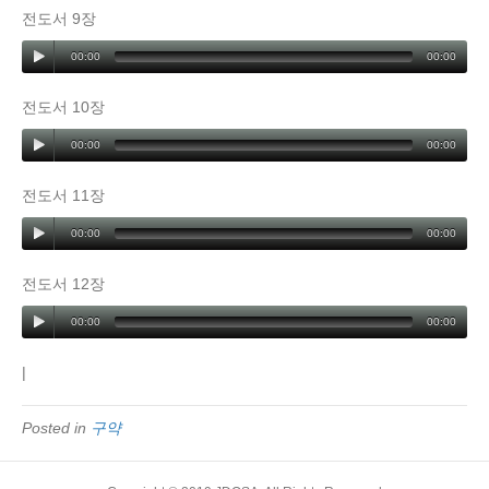
전도서 9장
00:00
00:00
전도서 10장
00:00
00:00
전도서 11장
00:00
00:00
전도서 12장
00:00
00:00
|
Posted in
구약